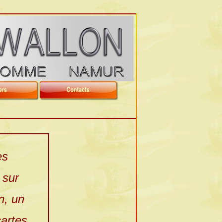
es
 sur
n, un
artes