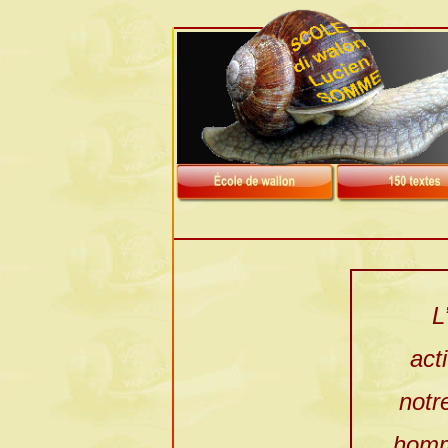
L
act
notr
homm